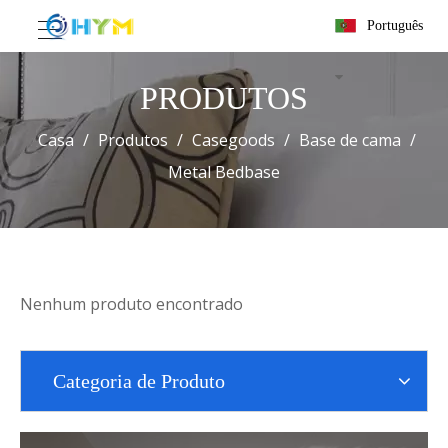
Português
PRODUTOS
Casa
/
Produtos
/
Casegoods
/
Base de cama
/
Metal Bedbase
Nenhum produto encontrado
Categoria de Produto