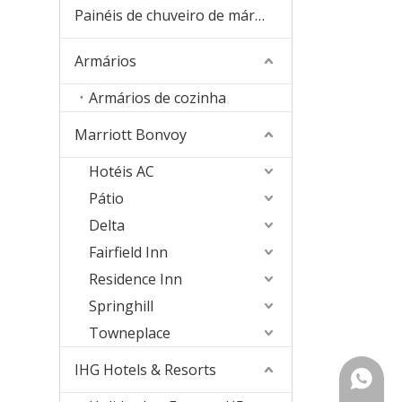
Painéis de chuveiro de mármore da cultura
Armários
Armários de cozinha
Marriott Bonvoy
Hotéis AC
Pátio
Delta
Fairfield Inn
Residence Inn
Springhill
Towneplace
IHG Hotels & Resorts
+ 86-18