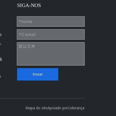
SIGA-NOS
o
,
6
Enviar
.
Mapa do site
Apoiado por
Liderança