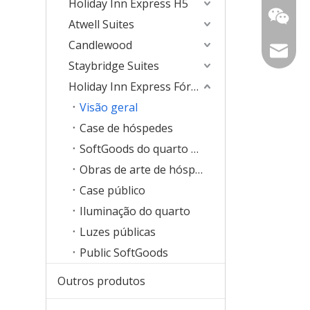
Holiday Inn Express H5
157363
Atwell Suites
Candlewood
sophia@
Staybridge Suites
Holiday Inn Express Fórmula Blue2.0
Visão geral
Case de hóspedes
SoftGoods do quarto de hóspedes
Obras de arte de hóspedes
Case público
Iluminação do quarto
Luzes públicas
Public SoftGoods
Outros produtos